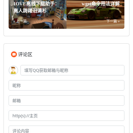
1OVE离线下载助手：
wget命令用法详解
离人踌躇泪满衫
« 上一篇
下一篇 »
评论区