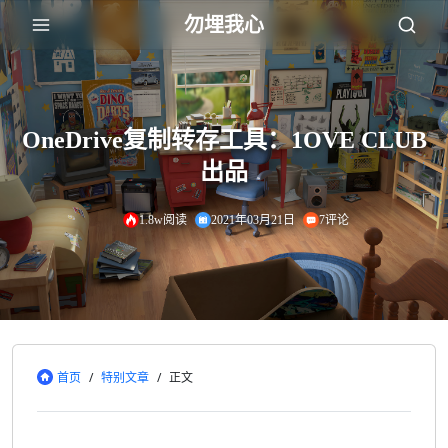
勿埋我心
OneDrive复制转存工具：1OVE CLUB
出品
1.8w阅读
2021年03月21日
7评论
首页
/
特别文章
/
正文